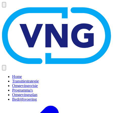
Overslaan
en
naar
de
inhoud
gaan
Home
Transitiestrategie
Hoofdnavigatie
Omgevingsvisie
(mobiel)
Programma's
Omgevingsplan
Bedrijfsvoering