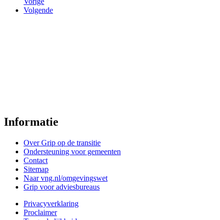
transitie
Vorige
Volgende
van
de
planketen
Informatie
Over Grip op de transitie
Ondersteuning voor gemeenten
Contact
Sitemap
Naar vng.nl/omgevingswet
Grip voor adviesbureaus
Privacyverklaring
Proclaimer
Footer