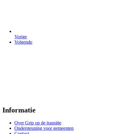
voor
Grip
op
de
transitie
Vorige
Volgende
van
de
planketen
Informatie
Over Grip op de transitie
Ondersteuning voor gemeenten
Contact