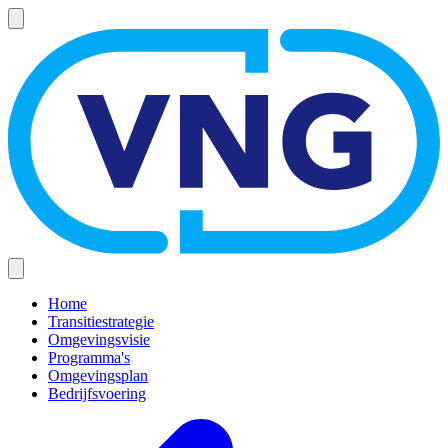
Overslaan
en
naar
de
inhoud
gaan
Home
Transitiestrategie
Hoofdnavigatie
Omgevingsvisie
(mobiel)
Programma's
Omgevingsplan
Bedrijfsvoering