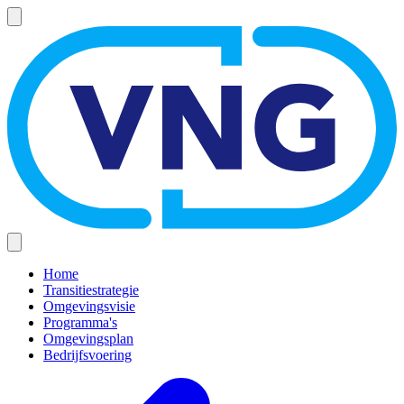
Overslaan
en
naar
de
inhoud
gaan
Home
Transitiestrategie
Hoofdnavigatie
Omgevingsvisie
(mobiel)
Programma's
Omgevingsplan
Bedrijfsvoering