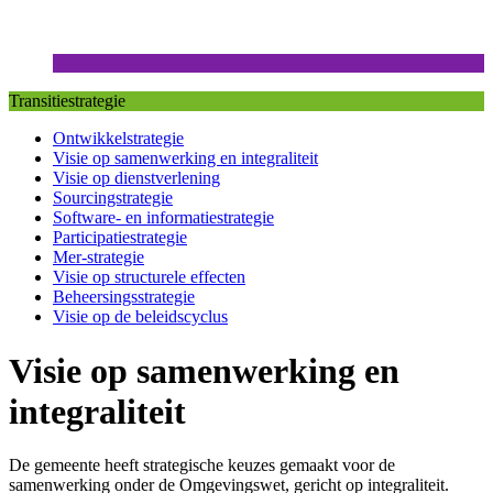
Transitiestrategie
Ontwikkelstrategie
Visie op samenwerking en integraliteit
Visie op dienstverlening
Sourcingstrategie
Software- en informatiestrategie
Participatiestrategie
Mer-strategie
Visie op structurele effecten
Beheersingsstrategie
Visie op de beleidscyclus
Visie op samenwerking en
integraliteit
De gemeente heeft strategische keuzes gemaakt voor de
samenwerking onder de Omgevingswet, gericht op integraliteit.