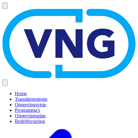
Overslaan
en
naar
de
inhoud
gaan
Home
Transitiestrategie
Hoofdnavigatie
Omgevingsvisie
(mobiel)
Programma's
Omgevingsplan
Bedrijfsvoering