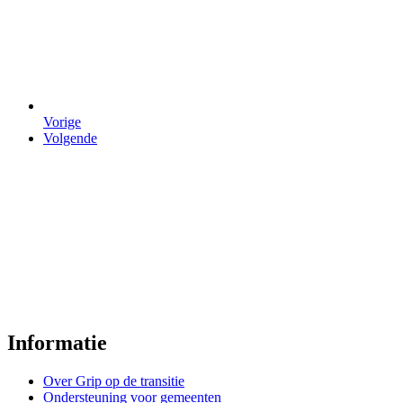
links
voor
Grip
op
de
transitie
Vorige
Volgende
van
de
planketen
Informatie
Over Grip op de transitie
Ondersteuning voor gemeenten