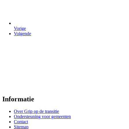
Grip
op
de
transitie
Vorige
Volgende
van
de
planketen
Informatie
Over Grip op de transitie
Ondersteuning voor gemeenten
Contact
Sitemap