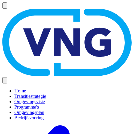
Overslaan
en
naar
de
inhoud
gaan
Home
Transitiestrategie
Hoofdnavigatie
Omgevingsvisie
(mobiel)
Programma's
Omgevingsplan
Bedrijfsvoering